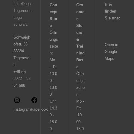
Hier
Con
Gro
finden
cept
ome
Sie uns:
Stor
r
e
Stu
Öffn
dio
Schwaigh
ungs
&
ofstr. 33
Open in
zeite
Trai
83684
Google
n:
ning
Tegernse
Maps
Mo
Bas
e
– Fr:
e
+49 (0)
10.0
Öffn
8022 – 92
0 -
ungs
54 688
13.0
zeite
0
n:
Uhr
Mo -
14.3
Fr:
Instagram
Facebook
0 -
10.
18.0
00 -
0
18.0