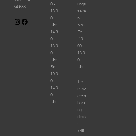
0 -
ungs
54 688
13.0
zeite
0
n:
Instagram
Facebook
Uhr
Mo -
14.3
Fr:
0 -
10.
18.0
00 -
0
18.0
Uhr
0
Sa:
Uhr
10.0
0 -
Ter
14.0
minv
0
erein
Uhr
baru
ng
direk
t:
+49