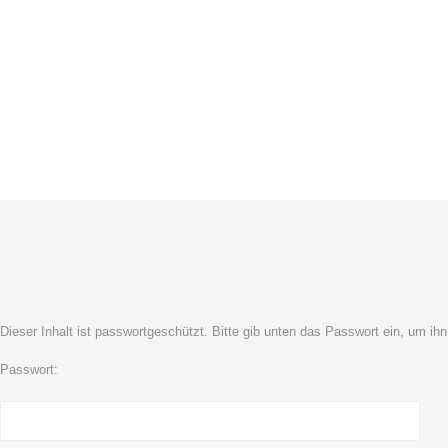
LAKEDOGS
GROOMER STUDIO
TRAINING BASE
KONTAKT
Dieser Inhalt ist passwortgeschützt. Bitte gib unten das Passwort ein, um ih
Passwort: