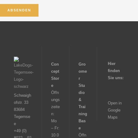
Hier
Con
Gro
finden
cept
ome
Sie uns:
Stor
r
e
Stu
Öffn
dio
Schwaigh
ungs
&
ofstr. 33
Open in
zeite
Trai
83684
Google
n:
ning
Tegernse
Maps
Mo
Bas
e
– Fr:
e
+49 (0)
10.0
Öffn
8022 – 92